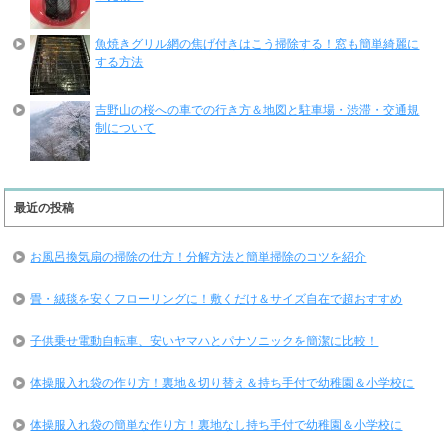
魚焼きグリル網の焦げ付きはこう掃除する！窓も簡単綺麗に
する方法
吉野山の桜への車での行き方＆地図と駐車場・渋滞・交通規
制について
最近の投稿
お風呂換気扇の掃除の仕方！分解方法と簡単掃除のコツを紹介
畳・絨毯を安くフローリングに！敷くだけ＆サイズ自在で超おすすめ
子供乗せ電動自転車、安いヤマハとパナソニックを簡潔に比較！
体操服入れ袋の作り方！裏地＆切り替え＆持ち手付で幼稚園＆小学校に
体操服入れ袋の簡単な作り方！裏地なし持ち手付で幼稚園＆小学校に