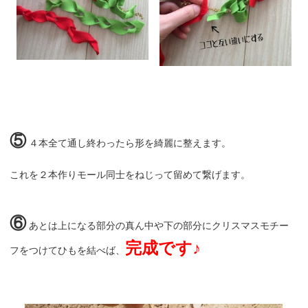
⑤
４本全て通し終わったら形を綺麗に整えます。
これを２本作りモール同士をねじって留めて繋げます。
⑥
あとは上になる部分の真ん中や下の部分にクリスマスモチー
完成です♪
フをつけてひもを結べば、