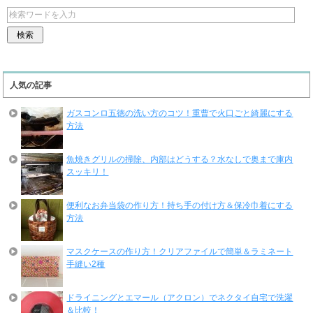
人気の記事
ガスコンロ五徳の洗い方のコツ！重曹で火口ごと綺麗にする
方法
魚焼きグリルの掃除、内部はどうする？水なしで奥まで庫内
スッキリ！
便利なお弁当袋の作り方！持ち手の付け方＆保冷巾着にする
方法
マスクケースの作り方！クリアファイルで簡単＆ラミネート
手縫い2種
ドライニングとエマール（アクロン）でネクタイ自宅で洗濯
＆比較！