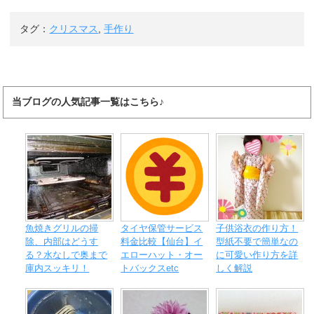
タグ：
クリスマス
,
手作り
当ブログの人気記事一覧はこちら♪
魚焼きグリルの掃
タイヤ保管サービス
子供浴衣の作り方！
除、内部はどうす
料金比較【仙台】イ
型紙不要で簡単なの
る？水なしで奥まで
エローハット・オー
に可愛い作り方を詳
庫内スッキリ！
トバックスetc
しく解説