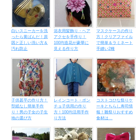
白いスニーカーを洗
浴衣用髪飾り・ヘア
マスクケースの作り
ったら黄ばんだ！原
アクセを手作り！
方！クリアファイル
因と正しい洗い方＆
100均造花が豪華に
で簡単＆ラミネート
汚れ防止
見える作り方
手縫い2種
子供甚平の作り方！
レインコート・ポン
コストコひな祭りケ
型紙なし簡単手作
チョ子供用の作り
ーキとちらし寿司情
り！男の子女の子生
方！100均活用手作
報！雛祭りおすすめ
地の選び方
り方法
食材は…