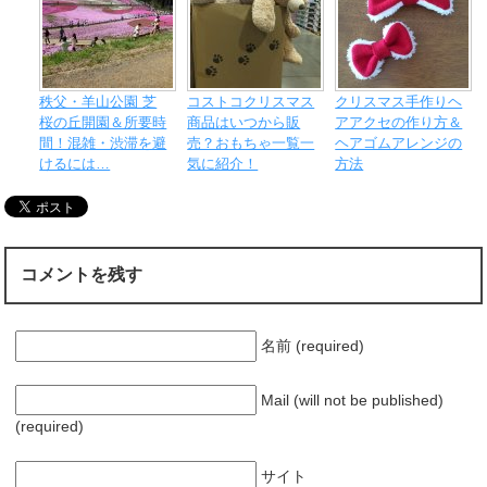
秩父・羊山公園 芝
コストコクリスマス
クリスマス手作りヘ
桜の丘開園＆所要時
商品はいつから販
アアクセの作り方＆
間！混雑・渋滞を避
売？おもちゃ一覧一
ヘアゴムアレンジの
けるには…
気に紹介！
方法
コメントを残す
名前 (required)
Mail (will not be published)
(required)
サイト