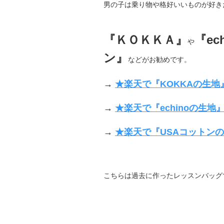
男の子は乗り物や格好いいものが好き
『ＫＯＫＫＡ』
『ec
や
ン』
などがお勧めです。
→
★楽天で『KOKKAの生地』
→
★楽天で『echinoの生地』
→
★楽天で『USAコットンの
こちらは過去に作ったレッスンバッグ