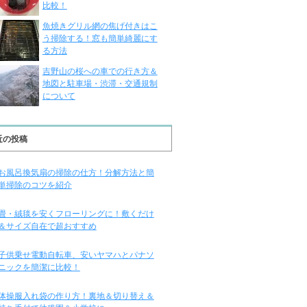
比較！
魚焼きグリル網の焦げ付きはこ
う掃除する！窓も簡単綺麗にす
る方法
吉野山の桜への車での行き方＆
地図と駐車場・渋滞・交通規制
について
近の投稿
お風呂換気扇の掃除の仕方！分解方法と簡
単掃除のコツを紹介
畳・絨毯を安くフローリングに！敷くだけ
＆サイズ自在で超おすすめ
子供乗せ電動自転車、安いヤマハとパナソ
ニックを簡潔に比較！
体操服入れ袋の作り方！裏地＆切り替え＆