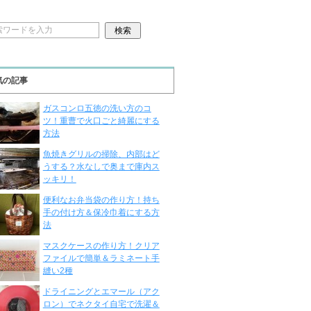
気の記事
ガスコンロ五徳の洗い方のコ
ツ！重曹で火口ごと綺麗にする
方法
魚焼きグリルの掃除、内部はど
うする？水なしで奥まで庫内ス
ッキリ！
便利なお弁当袋の作り方！持ち
手の付け方＆保冷巾着にする方
法
マスクケースの作り方！クリア
ファイルで簡単＆ラミネート手
縫い2種
ドライニングとエマール（アク
ロン）でネクタイ自宅で洗濯＆