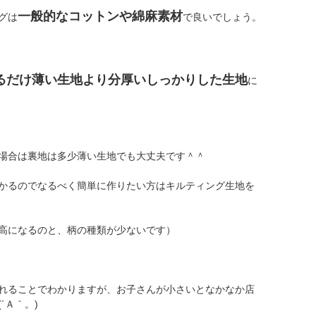
一般的なコットンや綿麻素材
グは
で良いでしょう。
るだけ薄い生地より分厚いしっかりした生地
に
場合は裏地は多少薄い生地でも大丈夫です＾＾
かるのでなるべく簡単に作りたい方はキルティング生地を
高になるのと、柄の種類が少ないです）
れることでわかりますが、お子さんが小さいとなかなか店
´Ａ｀。)