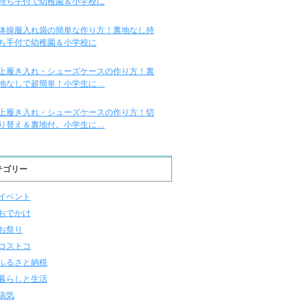
持ち手付で幼稚園＆小学校に
体操服入れ袋の簡単な作り方！裏地なし持
ち手付で幼稚園＆小学校に
上履き入れ・シューズケースの作り方！裏
地なしで超簡単！小学生に…
上履き入れ・シューズケースの作り方！切
り替え＆裏地付。小学生に…
テゴリー
イベント
おでかけ
お祭り
コストコ
ふるさと納税
暮らしと生活
病気