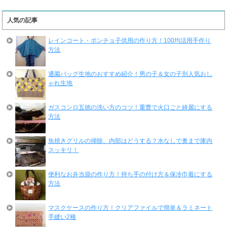
人気の記事
レインコート・ポンチョ子供用の作り方！100均活用手作り
方法
通園バッグ生地のおすすめ紹介！男の子＆女の子別人気おし
ゃれ生地
ガスコンロ五徳の洗い方のコツ！重曹で火口ごと綺麗にする
方法
魚焼きグリルの掃除、内部はどうする？水なしで奥まで庫内
スッキリ！
便利なお弁当袋の作り方！持ち手の付け方＆保冷巾着にする
方法
マスクケースの作り方！クリアファイルで簡単＆ラミネート
手縫い2種