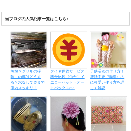
当ブログの人気記事一覧はこちら♪
魚焼きグリルの掃
タイヤ保管サービス
子供浴衣の作り方！
除、内部はどうす
料金比較【仙台】イ
型紙不要で簡単なの
る？水なしで奥まで
エローハット・オー
に可愛い作り方を詳
庫内スッキリ！
トバックスetc
しく解説