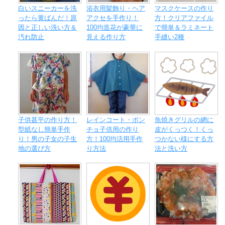
白いスニーカーを洗
浴衣用髪飾り・ヘア
マスクケースの作り
ったら黄ばんだ！原
アクセを手作り！
方！クリアファイル
因と正しい洗い方＆
100均造花が豪華に
で簡単＆ラミネート
汚れ防止
見える作り方
手縫い2種
子供甚平の作り方！
レインコート・ポン
魚焼きグリルの網に
型紙なし簡単手作
チョ子供用の作り
皮がくっつく！くっ
り！男の子女の子生
方！100均活用手作
つかない様にする方
地の選び方
り方法
法と洗い方