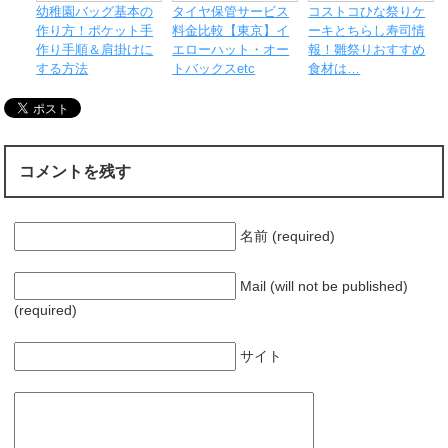
幼稚園バッグ基本の
タイヤ保管サービス
コストコひな祭りケ
作り方！ポケット手
料金比較【東京】イ
ーキとちらし寿司情
作り手順＆肩掛けに
エローハット・オー
報！雛祭りおすすめ
する方法
トバックスetc
食材は…
コメントを残す
名前 (required)
Mail (will not be published)
(required)
サイト