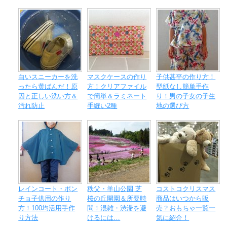
白いスニーカーを洗
マスクケースの作り
子供甚平の作り方！
ったら黄ばんだ！原
方！クリアファイル
型紙なし簡単手作
因と正しい洗い方＆
で簡単＆ラミネート
り！男の子女の子生
汚れ防止
手縫い2種
地の選び方
レインコート・ポン
秩父・羊山公園 芝
コストコクリスマス
チョ子供用の作り
桜の丘開園＆所要時
商品はいつから販
方！100均活用手作
間！混雑・渋滞を避
売？おもちゃ一覧一
り方法
けるには…
気に紹介！