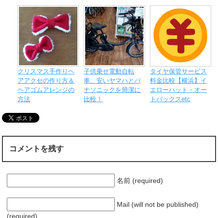
クリスマス手作りヘ
子供乗せ電動自転
タイヤ保管サービス
アアクセの作り方＆
車、安いヤマハとパ
料金比較【横浜】イ
ヘアゴムアレンジの
ナソニックを簡潔に
エローハット・オー
方法
比較！
トバックスetc
コメントを残す
名前 (required)
Mail (will not be published)
(required)