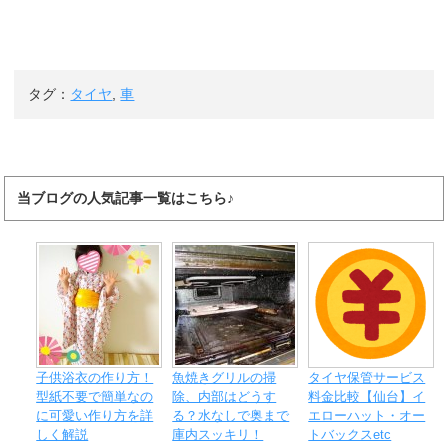
タグ：
タイヤ
,
車
当ブログの人気記事一覧はこちら♪
子供浴衣の作り方！
魚焼きグリルの掃
タイヤ保管サービス
型紙不要で簡単なの
除、内部はどうす
料金比較【仙台】イ
に可愛い作り方を詳
る？水なしで奥まで
エローハット・オー
しく解説
庫内スッキリ！
トバックスetc