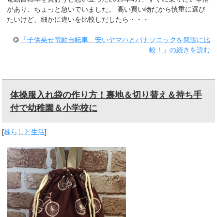
があり、ちょっと急いでいました。 高い買い物だから慎重に選び
たいけど、細かに違いを比較しだしたら・・・
「子供乗せ電動自転車、安いヤマハとパナソニックを簡潔に比
較！」の続きを読む
体操服入れ袋の作り方！裏地＆切り替え＆持ち手
付で幼稚園＆小学校に
[
暮らしと生活
]