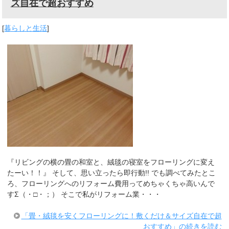
ズ自在で超おすすめ
[
暮らしと生活
]
『リビングの横の畳の和室と、絨毯の寝室をフローリングに変え
たーい！！』 そして、思い立ったら即行動!! でも調べてみたとこ
ろ、フローリングへのリフォーム費用ってめちゃくちゃ高いんで
すΣ（・□・；） そこで私がリフォーム業・・・
「畳・絨毯を安くフローリングに！敷くだけ＆サイズ自在で超
おすすめ」の続きを読む