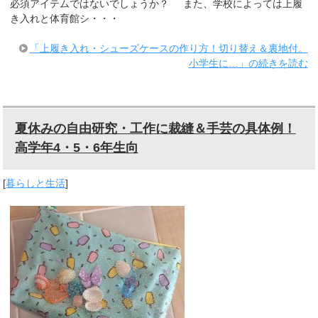
必須アイテムではないでしょうか？ また、学校によっては上履
き入れと体育館シ・・・
「上履き入れ・シューズケースの作り方！切り替え＆裏地付。
小学生に…」の続きを読む
夏休みの自由研究・工作に裁縫＆手芸の具体例！
高学年4・5・6年生向
[
暮らしと生活
]