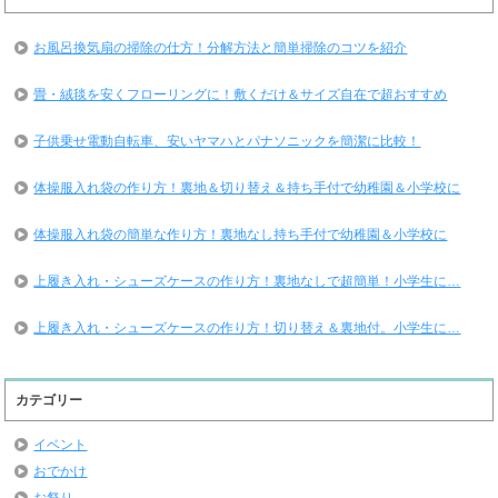
お風呂換気扇の掃除の仕方！分解方法と簡単掃除のコツを紹介
畳・絨毯を安くフローリングに！敷くだけ＆サイズ自在で超おすすめ
子供乗せ電動自転車、安いヤマハとパナソニックを簡潔に比較！
体操服入れ袋の作り方！裏地＆切り替え＆持ち手付で幼稚園＆小学校に
体操服入れ袋の簡単な作り方！裏地なし持ち手付で幼稚園＆小学校に
上履き入れ・シューズケースの作り方！裏地なしで超簡単！小学生に…
上履き入れ・シューズケースの作り方！切り替え＆裏地付。小学生に…
カテゴリー
イベント
おでかけ