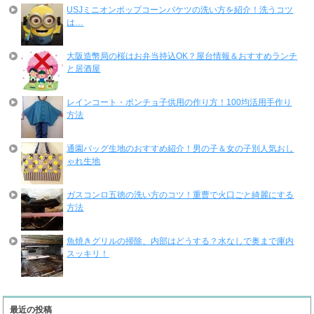
USJミニオンポップコーンバケツの洗い方を紹介！洗うコツ
は…
大阪造幣局の桜はお弁当持込OK？屋台情報＆おすすめランチ
と居酒屋
レインコート・ポンチョ子供用の作り方！100均活用手作り
方法
通園バッグ生地のおすすめ紹介！男の子＆女の子別人気おし
ゃれ生地
ガスコンロ五徳の洗い方のコツ！重曹で火口ごと綺麗にする
方法
魚焼きグリルの掃除、内部はどうする？水なしで奥まで庫内
スッキリ！
最近の投稿