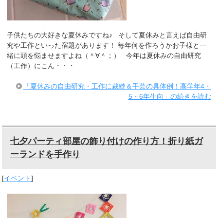
子供たちの大好きな夏休みですね♪ そして夏休みと言えば自由研
究や工作といった宿題があります！ 毎年何を作ろうかお子様と一
緒に頭を悩ませますよね（＾∀＾；） 今年は夏休みの自由研究
（工作）にこん・・・
「夏休みの自由研究・工作に裁縫＆手芸の具体例！高学年4・
5・6年生向」の続きを読む
七夕パーティ部屋の飾り付けの作り方！折り紙ガ
ーランドを手作り
[
イベント
]