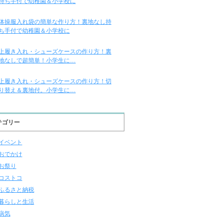
持ち手付で幼稚園＆小学校に
体操服入れ袋の簡単な作り方！裏地なし持
ち手付で幼稚園＆小学校に
上履き入れ・シューズケースの作り方！裏
地なしで超簡単！小学生に…
上履き入れ・シューズケースの作り方！切
り替え＆裏地付。小学生に…
テゴリー
イベント
おでかけ
お祭り
コストコ
ふるさと納税
暮らしと生活
病気