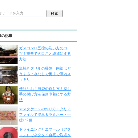
気の記事
ガスコンロ五徳の洗い方のコ
ツ！重曹で火口ごと綺麗にする
方法
魚焼きグリルの掃除、内部はど
うする？水なしで奥まで庫内ス
ッキリ！
便利なお弁当袋の作り方！持ち
手の付け方＆保冷巾着にする方
法
マスクケースの作り方！クリア
ファイルで簡単＆ラミネート手
縫い2種
ドライニングとエマール（アク
ロン）でネクタイ自宅で洗濯＆