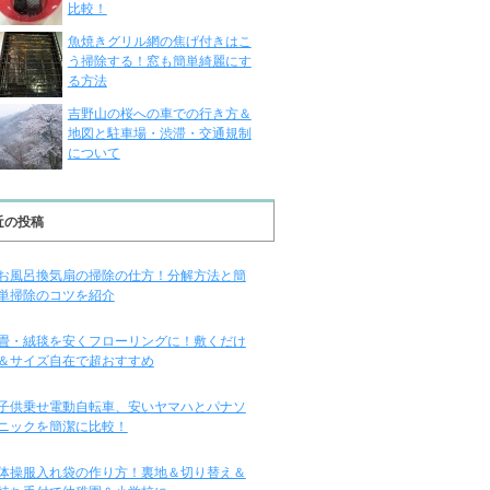
比較！
魚焼きグリル網の焦げ付きはこ
う掃除する！窓も簡単綺麗にす
る方法
吉野山の桜への車での行き方＆
地図と駐車場・渋滞・交通規制
について
近の投稿
お風呂換気扇の掃除の仕方！分解方法と簡
単掃除のコツを紹介
畳・絨毯を安くフローリングに！敷くだけ
＆サイズ自在で超おすすめ
子供乗せ電動自転車、安いヤマハとパナソ
ニックを簡潔に比較！
体操服入れ袋の作り方！裏地＆切り替え＆