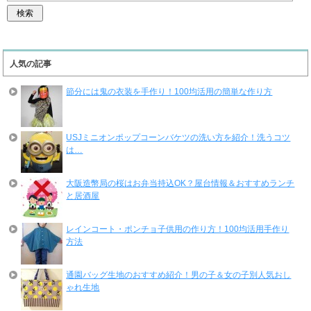
人気の記事
節分には鬼の衣装を手作り！100均活用の簡単な作り方
USJミニオンポップコーンバケツの洗い方を紹介！洗うコツ
は…
大阪造幣局の桜はお弁当持込OK？屋台情報＆おすすめランチ
と居酒屋
レインコート・ポンチョ子供用の作り方！100均活用手作り
方法
通園バッグ生地のおすすめ紹介！男の子＆女の子別人気おし
ゃれ生地