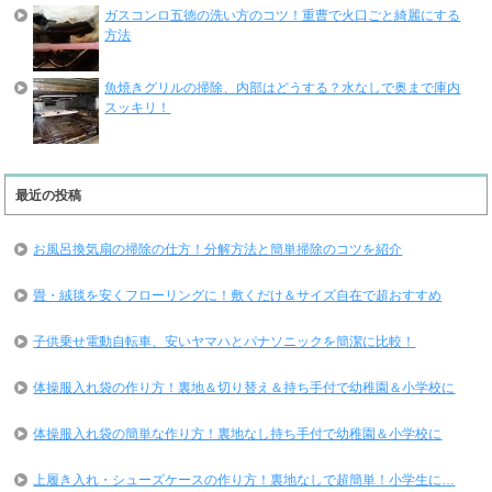
ガスコンロ五徳の洗い方のコツ！重曹で火口ごと綺麗にする
方法
魚焼きグリルの掃除、内部はどうする？水なしで奥まで庫内
スッキリ！
最近の投稿
お風呂換気扇の掃除の仕方！分解方法と簡単掃除のコツを紹介
畳・絨毯を安くフローリングに！敷くだけ＆サイズ自在で超おすすめ
子供乗せ電動自転車、安いヤマハとパナソニックを簡潔に比較！
体操服入れ袋の作り方！裏地＆切り替え＆持ち手付で幼稚園＆小学校に
体操服入れ袋の簡単な作り方！裏地なし持ち手付で幼稚園＆小学校に
上履き入れ・シューズケースの作り方！裏地なしで超簡単！小学生に…